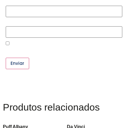
Nome
*
E-mail
*
Salvar meus dados neste navegador para a próxima vez
que eu comentar.
Produtos relacionados
Puff Albany
Da Vinci