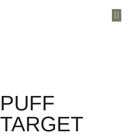
Área do Arquiteto
PUFF
TARGET