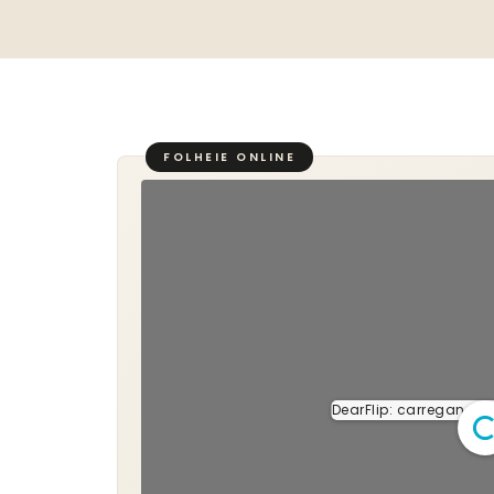
DearFlip: carregando PD