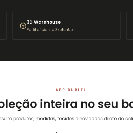
3D Warehouse
Perfil oficial no SketchUp
APP BURITI
oleção inteira no seu b
sulte produtos, medidas, tecidos e novidades direto do celu