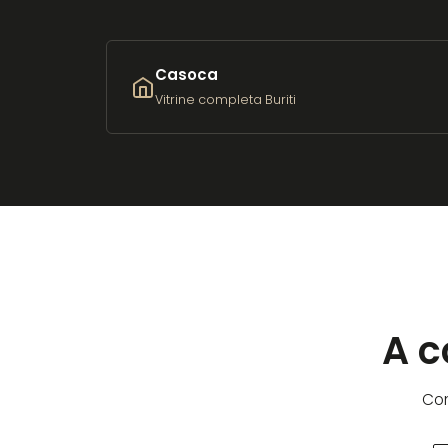
Casoca
Vitrine completa Buriti
A c
Con