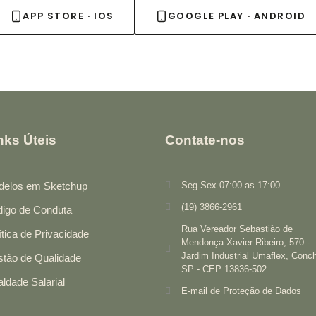
APP STORE · IOS
GOOGLE PLAY · ANDROID
nks Úteis
Contate-nos
elos em Sketchup
Seg-Sex 07:00 as 17:00
(19) 3866-2961
igo de Conduta
Rua Vereador Sebastião de
ítica de Privacidade
Mendonça Xavier Ribeiro, 570 -
Jardim Industrial Umaflex, Conch
tão de Qualidade
SP - CEP 13836-502
aldade Salarial
E-mail de Proteção de Dados