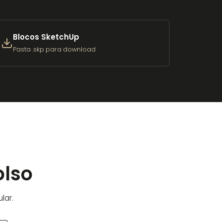
Blocos SketchUp
Pasta .skp para download
olso
lar.