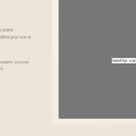
s para
olha por cor e
DearFlip: ca
 podem ocorrer
 e