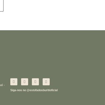
al -
Siga-nos no @estofadosburitioficial