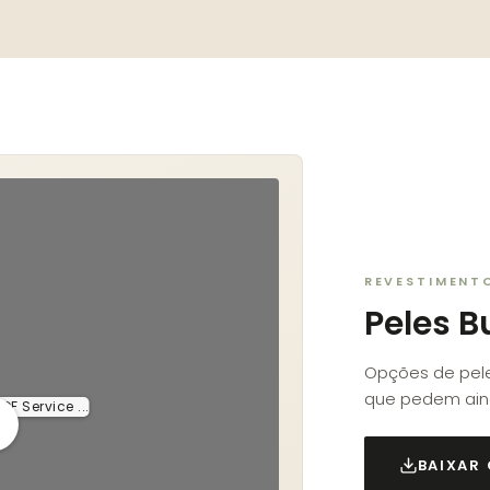
REVESTIMENT
Peles B
Opções de pele
que pedem aind
F Service ...
BAIXAR