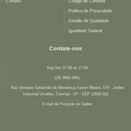
Contato
Código de Conduta
ACABADOS AUTOMOTRICES MATRIX S.A.
Política de Privacidade
San Jose
EX
Gestão de Qualidade
125 Metros Norte De La Chispa,S/N - Pozos De Santa Ana
Igualdade Salarial
ACERVO MOBILIA
Brasilia
DF
St Shcgn Clr Qd 710/711 Blc D Loja,23 - Asa Norte
Contate-nos
ADINAN FAWAZ HOMMAID MOVEIS
Sao Paulo
SP
R Teodoro Sampaio,1.543 - Pinheiros
Seg-Sex 07:00 as 17:00
ADONAI PRIME
(19) 3866-2961
Maringa
PR
Rua Vereador Sebastião de Mendonça Xavier Ribeiro, 570 - Jardim
Avenida Américo Belay,752 - Jardim Imperial
Industrial Umaflex, Conchal - SP - CEP 13836-502
ADRI D'LUXE COLCHOES
E-mail de Proteção de Dados
Panambi
RS
Rua Sete De Setembro,370 - Centro
ADRIANA DE FATIMA VANELLI & CIA. LTDA
Dionisio Cerqueira
SC