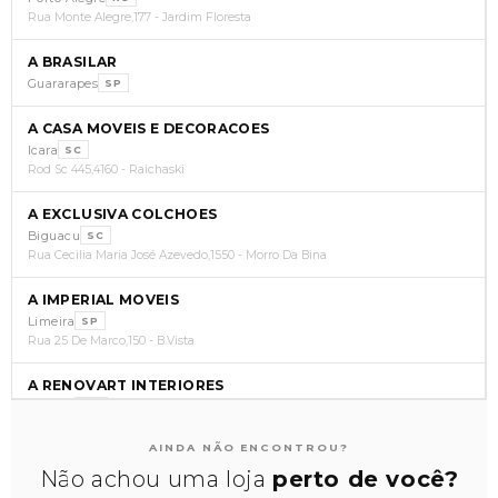
Rua Monte Alegre,177 - Jardim Floresta
A BRASILAR
Guararapes
SP
A CASA MOVEIS E DECORACOES
Icara
SC
Rod Sc 445,4160 - Raichaski
A EXCLUSIVA COLCHOES
Biguacu
SC
Rua Cecilia Maria José Azevedo,1550 - Morro Da Bina
A IMPERIAL MOVEIS
Limeira
SP
Rua 25 De Marco,150 - B.Vista
A RENOVART INTERIORES
Goiania
GO
Rua S-1, Lote 22604,S/N - Setor Bueno
AINDA NÃO ENCONTROU?
A SOFALAR MOVEIS E ELETRODOMESTICOS LTDA
Não achou uma loja
perto de você?
Loanda
PR