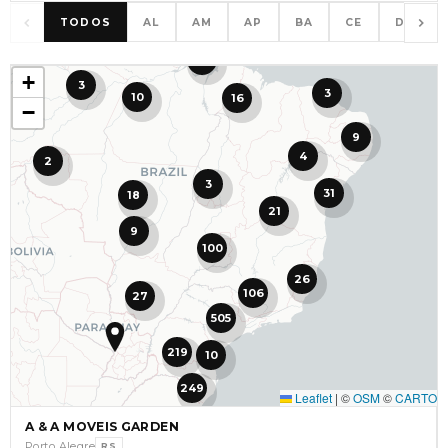
TODOS
AL
AM
AP
BA
CE
DF
10
+
3
3
10
16
−
9
4
2
3
31
18
21
9
100
26
106
27
505
219
10
249
Leaflet
|
©
OSM
©
CARTO
A & A MOVEIS GARDEN
Porto Alegre
RS