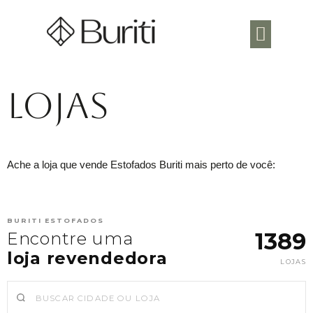
Área do Arquiteto
Lojas
Ache a loja que vende Estofados Buriti mais perto de você:
BURITI ESTOFADOS
1389
Encontre uma
loja revendedora
LOJAS