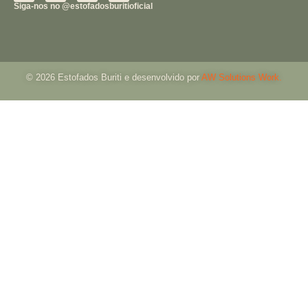
Siga-nos no @estofadosburitioficial
© 2026 Estofados Buriti e desenvolvido por
AW Solutions Work.